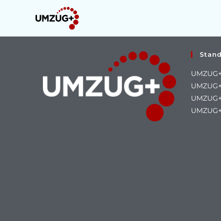
Zum
Inhalt
springen
Stan
UMZUG+
UMZUG+ 
UMZUG+ 
UMZUG+ 