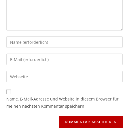
Gib
deinen
Namen
Gib
oder
deine
Benutzernamen
E-
Gib
zum
Mail-
deine
Kommentieren
Adresse
Website-
ein
zum
URL
Name, E-Mail-Adresse und Website in diesem Browser für
Kommentieren
ein
meinen nächsten Kommentar speichern.
ein
(optional)