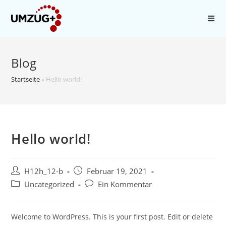
Zum
Inhalt
springen
Blog
Startseite
»
Hello world!
Hello world!
Beitrags-
Beitrag
H12h_12-b
Februar 19, 2021
Autor:
veröffentlicht:
Beitrags-
Beitrags-
Uncategorized
Ein Kommentar
Kategorie:
Kommentare:
Welcome to WordPress. This is your first post. Edit or delete